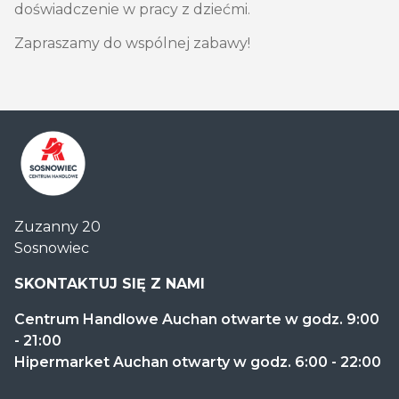
doświadczenie w pracy z dziećmi.
Zapraszamy do wspólnej zabawy!
Centrum
Zuzanny 20
Handlowe
Sosnowiec
Auchan
Sosnowiec
SKONTAKTUJ SIĘ Z NAMI
Centrum Handlowe Auchan otwarte w godz. 9:00
- 21:00
Hipermarket Auchan otwarty w godz. 6:00 - 22:00