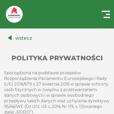
Centrum
Handlowe
wstecz
Auchan
Sosnowiec
POLITYKA PRYWATNOŚCI
Sporządzona na podstawie przepisów
Rozporządzenia Parlamentu Europejskiego i Rady
(UE) 2016/679 z 27 kwietnia 2016 w sprawie ochrony
osób fizycznych w związku z przetwarzaniem
danych osobowych i w sprawie swobodnego
przepływu takich danych oraz uchylenia dyrektywy
95/46/WE (Dz.Urz. UE L 2016 Nr 119, s. 1)(zwanego
dalej „RODO”).