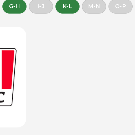
G-H
I-J
K-L
M-N
O-P