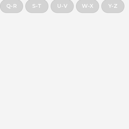
Q-R
S-T
U-V
W-X
Y-Z