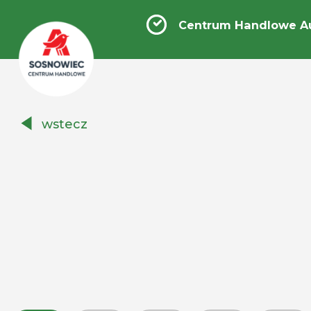
Centrum Handlowe A
Centrum
wstecz
Handlowe
Auchan
Sosnowiec