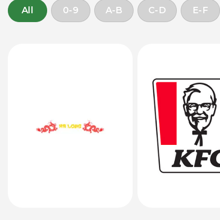
All
0-9
A-B
C-D
E-F