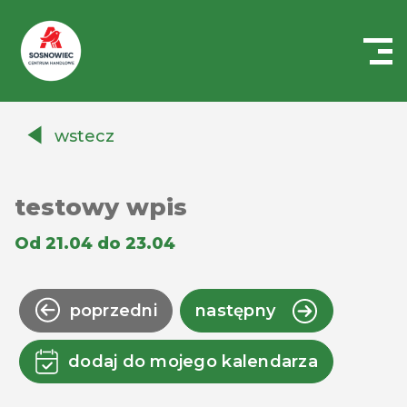
Centrum
Handlowe
wstecz
Auchan
Sosnowiec
testowy wpis
Od 21.04 do 23.04
poprzedni
następny
dodaj do mojego kalendarza