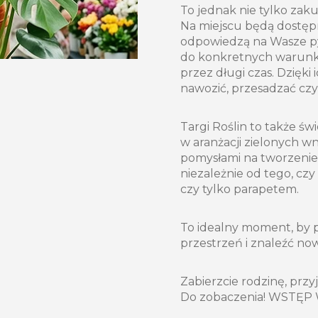
To jednak nie tylko zaku
Na miejscu będą dostępn
odpowiedzą na Wasze pyt
do konkretnych warunków
przez długi czas. Dzięki
nawozić, przesadzać czy
Targi Roślin to także ś
w aranżacji zielonych wn
pomysłami na tworzenie 
niezależnie od tego, c
czy tylko parapetem.
To idealny moment, by p
przestrzeń i znaleźć now
Zabierzcie rodzinę, przyj
Do zobaczenia! WSTĘP