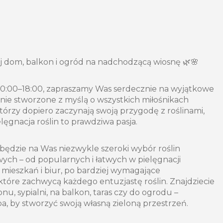
j dom, balkon i ogród na nadchodzącą wiosnę 🌿🌸
10:00–18:00, zapraszamy Was serdecznie na wyjątkowe
enie stworzone z myślą o wszystkich miłośnikach
którzy dopiero zaczynają swoją przygodę z roślinami,
ielęgnacja roślin to prawdziwa pasja.
ędzie na Was niezwykle szeroki wybór roślin
ych – od popularnych i łatwych w pielęgnacji
mieszkań i biur, po bardziej wymagające
 które zachwycą każdego entuzjastę roślin. Znajdziecie
onu, sypialni, na balkon, taras czy do ogrodu –
a, by stworzyć swoją własną zieloną przestrzeń.