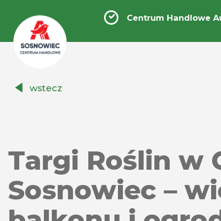
Centrum Handlowe A
Centrum
wstecz
Handlowe
Auchan
Sosnowiec
Targi Roślin 
Sosnowiec – wi
balkonu i ogro