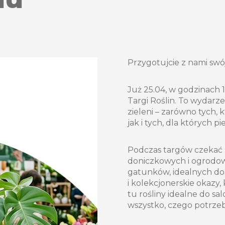
Przygotujcie z nami swó
Już 25.04, w godzinach 
Targi Roślin. To wydarz
zieleni – zarówno tych, 
jak i tych, dla których p
Podczas targów czekać b
doniczkowych i ogrodow
gatunków, idealnych do 
i kolekcjonerskie okazy,
tu rośliny idealne do sal
wszystko, czego potrzeb