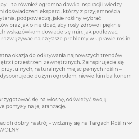
py – to również ogromna dawka inspiracji i wiedzy.
i doświadczeni eksperci, którzy z przyjemnością
ania, podpowiedzą, jakie rośliny wybrać
 oraz jak o nie dbać, aby rosły zdrowo i pięknie
 ich wskazówkom dowiecie się m.in. jak podlewać,
 rozwiązywać najczęstsze problemy w uprawie roślin.
wietna okazja do odkrywania najnowszych trendów
ętrz i przestrzeni zewnętrznych. Zainspirujecie się
przytulnych, naturalnych miejsc pełnych roślin –
zy dysponujecie dużym ogrodem, niewielkim balkonem
rzygotować się na wiosnę, odświeżyć swoją
e pomysły na jej aranżację.
aciół i dobry nastrój – widzimy się na Targach Roślin 🌼
 WOLNY!