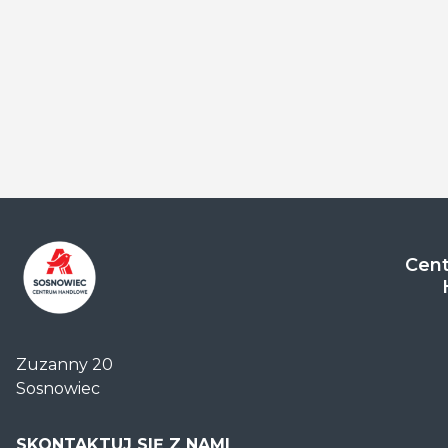
Cent
Centrum
Handlowe
Zuzanny 20
Auchan
Sosnowiec
Sosnowiec
SKONTAKTUJ SIĘ Z NAMI