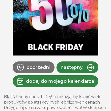
poprzedni
następny
dodaj do mojego kalendarza
Black Friday coraz bliżej! To okazja, by kupić wiele
produktów po atrakcyjnych, obniżonych cenach.
Przygotuj się na zakupowe szaleństwo! W sklepach