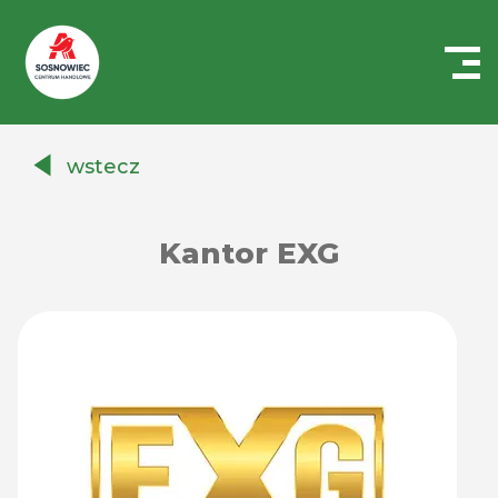
Centrum
Handlowe
wstecz
Auchan
Sosnowiec
Kantor EXG