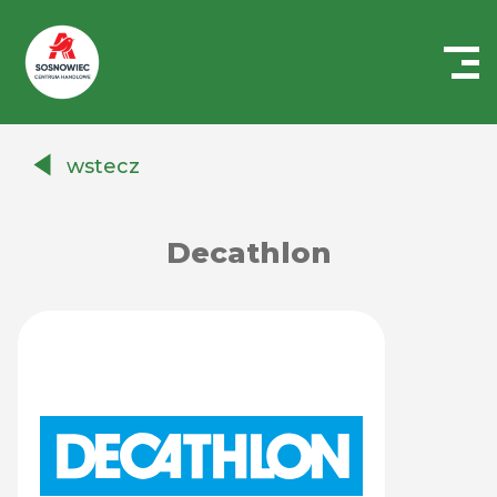
Centrum
Handlowe
wstecz
Auchan
Sosnowiec
Decathlon