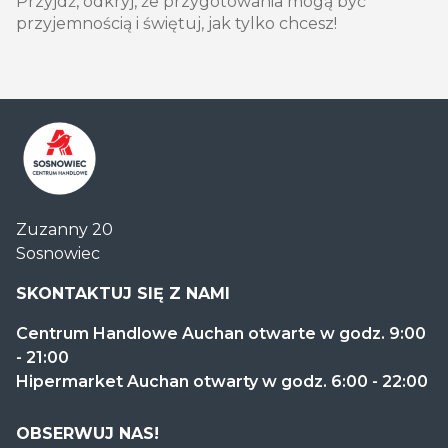
Przyjdź, odkryj, że przygotowania mogą być
przyjemnością i świętuj, jak tylko chcesz!
Centrum
Zuzanny 20
Handlowe
Sosnowiec
Auchan
Sosnowiec
SKONTAKTUJ SIĘ Z NAMI
Centrum Handlowe Auchan otwarte w godz. 9:00
- 21:00
Hipermarket Auchan otwarty w godz. 6:00 - 22:00
OBSERWUJ NAS!