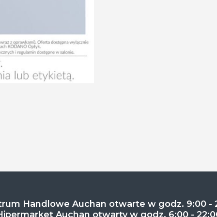
rum Handlowe Auchan otwarte w godz. 9:00 - 
Hipermarket Auchan otwarty w godz. 6:00 - 22:0