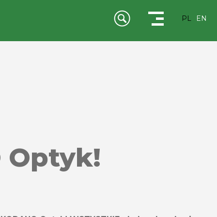
PL
EN
 Optyk!