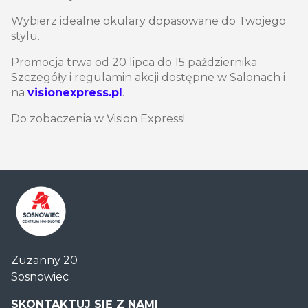
Wybierz idealne okulary dopasowane do Twojego
stylu.
Promocja trwa od 20 lipca do 15 października.
Szczegóły i regulamin akcji dostępne w Salonach i
na
visionexpress.pl
.
Do zobaczenia w Vision Express!
Centrum
Zuzanny 20
Handlowe
Sosnowiec
Auchan
Sosnowiec
SKONTAKTUJ SIĘ Z NAMI