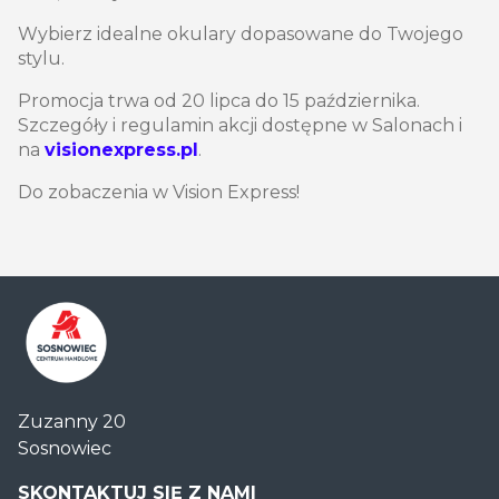
Wybierz idealne okulary dopasowane do Twojego
stylu.
Promocja trwa od 20 lipca do 15 października.
Szczegóły i regulamin akcji dostępne w Salonach i
na
visionexpress.pl
.
Do zobaczenia w Vision Express!
Centrum
Zuzanny 20
Handlowe
Sosnowiec
Auchan
Sosnowiec
SKONTAKTUJ SIĘ Z NAMI