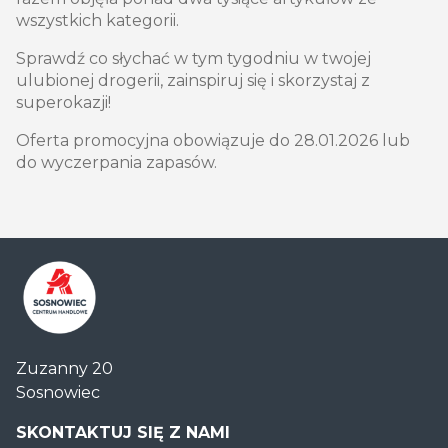
wszystkich kategorii.
Sprawdź co słychać w tym tygodniu w twojej
ulubionej drogerii, zainspiruj się i skorzystaj z
superokazji!
Oferta promocyjna obowiązuje do 28.01.2026 lub
do wyczerpania zapasów.
Centrum
Zuzanny 20
Handlowe
Sosnowiec
Auchan
Sosnowiec
SKONTAKTUJ SIĘ Z NAMI