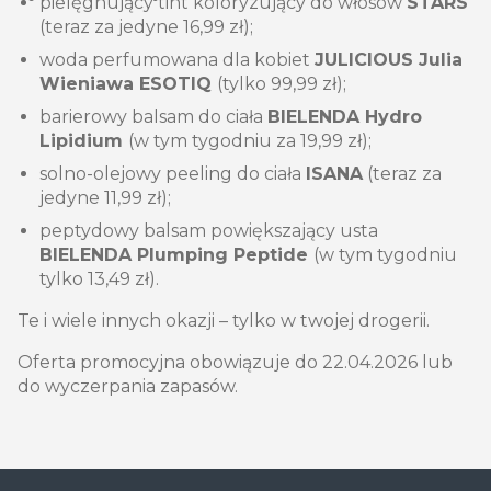
pielęgnujący tint koloryzujący do włosów
STARS
(teraz za jedyne 16,99 zł);
woda perfumowana dla kobiet
JULICIOUS Julia
Wieniawa ESOTIQ
(tylko 99,99 zł);
barierowy balsam do ciała
BIELENDA Hydro
Lipidium
(w tym tygodniu za 19,99 zł);
solno-olejowy peeling do ciała
ISANA
(teraz za
jedyne 11,99 zł);
peptydowy balsam powiększający usta
BIELENDA Plumping Peptide
(w tym tygodniu
tylko 13,49 zł).
Te i wiele innych okazji – tylko w twojej drogerii.
Oferta promocyjna obowiązuje do 22.04.2026 lub
do wyczerpania zapasów.