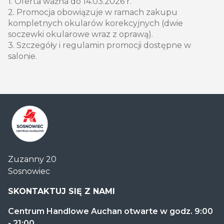
1. Oferta ważna do 14.03.2026 r.
2. Promocja obowiązuje w ramach zakupu
kompletnych okularów korekcyjnych (dwie
soczewki okularowe wraz z oprawą).
3. Szczegóły i regulamin promocji dostępne w
salonie.
Centrum
Zuzanny 20
Handlowe
Sosnowiec
Auchan
Sosnowiec
SKONTAKTUJ SIĘ Z NAMI
Centrum Handlowe Auchan otwarte w godz. 9:00
- 21:00