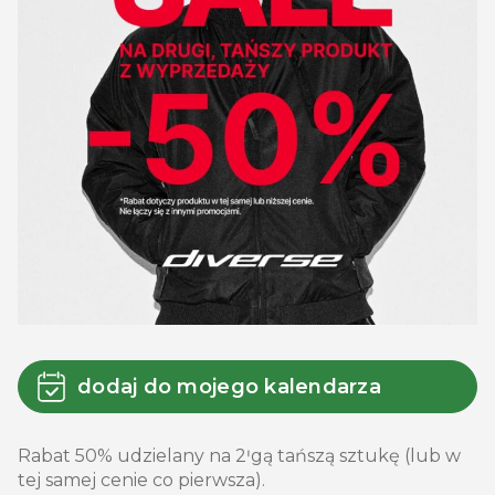
dodaj do mojego kalendarza
Rabat 50% udzielany na 2ꞌgą tańszą sztukę (lub w
tej samej cenie co pierwsza).