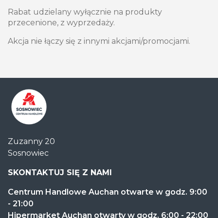
Rabat udzielany wyłącznie na produkty
przecenione, z wyprzedaży.
Akcja nie łączy się z innymi akcjami/promocjami.
Centrum
Zuzanny 20
Handlowe
Sosnowiec
Auchan
Sosnowiec
SKONTAKTUJ SIĘ Z NAMI
Centrum Handlowe Auchan otwarte w godz. 9:00
- 21:00
Hipermarket Auchan otwarty w godz. 6:00 - 22:00