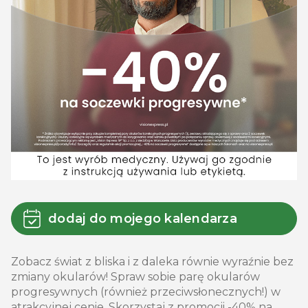
dodaj do mojego kalendarza
Zobacz świat z bliska i z daleka równie wyraźnie bez
zmiany okularów! Spraw sobie parę okularów
progresywnych (również przeciwsłonecznych!) w
atrakcyjnej cenie. Skorzystaj z promocji -40% na