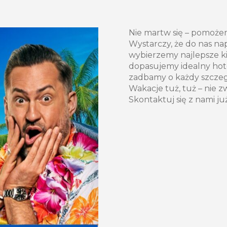
Nie martw się – pomoż
Wystarczy, że do nas nap
wybierzemy najlepsze k
dopasujemy idealny hot
zadbamy o każdy szcze
Wakacje tuż, tuż – nie z
Skontaktuj się z nami ju