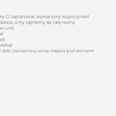
emy Ci zaplanować wymarzony wypoczynek!
iszesz, a my zajmiemy się całą resztą:
ierunki
el
gół
wlekaj!
ż dziś i zarezerwuj swoje miejsce pod słońcem!