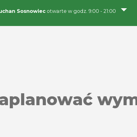
uchan Sosnowiec
otwarte w godz. 9:00 - 21:00
zaplanować wym