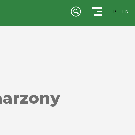
PL
EN
arzony