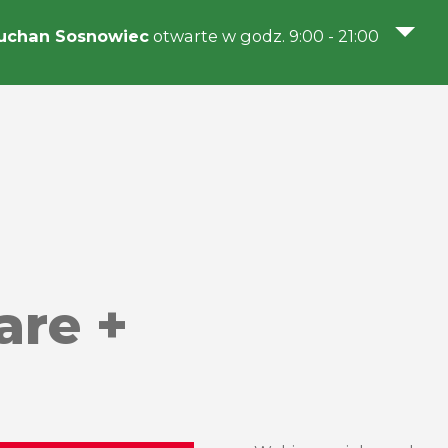
uchan Sosnowiec
otwarte w godz. 9:00 - 21:00
are +