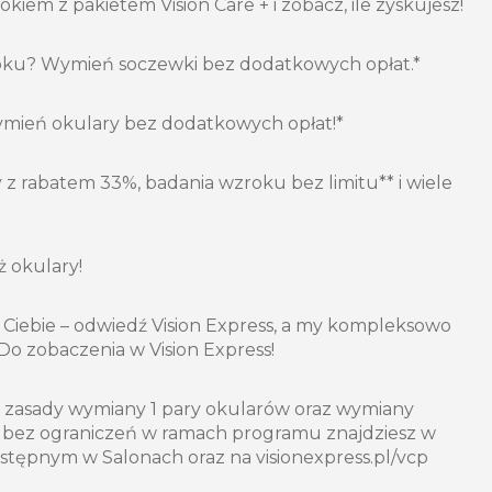
iem z pakietem Vision Care + i zobacz, ile zyskujesz!
roku? Wymień soczewki bez dodatkowych opłat.*
mień okulary bez dodatkowych opłat!*
 z rabatem 33%, badania wzroku bez limitu** i wiele
iż okulary!
 Ciebie – odwiedź Vision Express, a my kompleksowo
o zobaczenia w Vision Express!
i zasady wymiany 1 pary okularów oraz wymiany
 bez ograniczeń w ramach programu znajdziesz w
stępnym w Salonach oraz na visionexpress.pl/vcp