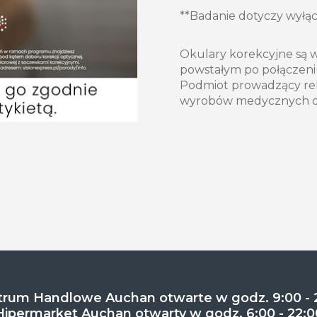
**Badanie dotyczy wyłą
Okulary korekcyjne s
powstałym po połączeni
Podmiot prowadzący rekl
wyrobów medycznych d
rum Handlowe Auchan otwarte w godz. 9:00 - 
Hipermarket Auchan otwarty w godz. 6:00 - 22:0