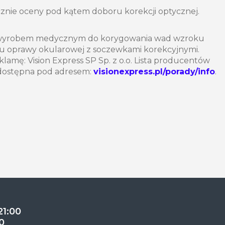
cznie oceny pod kątem doboru korekcji optycznej.
ą wyrobem medycznym do korygowania wad wzroku
u oprawy okularowej z soczewkami korekcyjnymi.
amę: Vision Express SP Sp. z o.o. Lista producentów
ostępna pod adresem:
visionexpress.pl/porady/info
.
21:00
0