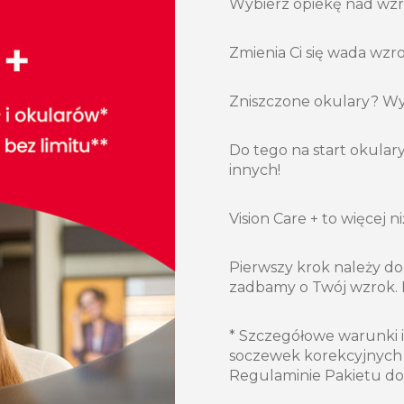
Wybierz opiekę nad wzrok
Zmienia Ci się wada wz
Zniszczone okulary? Wy
Do tego na start okulary
innych!
Vision Care + to więcej n
Pierwszy krok należy do
zadbamy o Twój wzrok. D
* Szczegółowe warunki 
soczewek korekcyjnych
Regulaminie Pakietu do