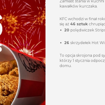
Zamiast stania w kuchni 
kawałków kurczaka.
KFC wchodzi w finał rok
się aż
46 sztuk
chrupią
20
polędwiczek Strip
26
skrzydełek Hot Wi
To opcja skrojona pod s
którzy 1 stycznia odpoc
domu.