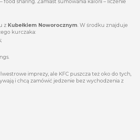
– food sharing. Zamiast sumowania kalorii – liczenie
u z
Kubełkiem Noworocznym
. W środku znajduje
cego kurczaka:
s;
ngs.
ylwestrowe imprezy, ale KFC puszcza też oko do tych,
zywają i chcą zamówić jedzenie bez wychodzenia z