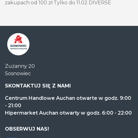
zakupach od 100 zł Tylko do 11.02 DIVERSE
Centrum
Zuzanny 20
Handlowe
Sosnowiec
Auchan
Sosnowiec
SKONTAKTUJ SIĘ Z NAMI
Centrum Handlowe Auchan otwarte w godz. 9:00
- 21:00
Hipermarket Auchan otwarty w godz. 6:00 - 22:00
OBSERWUJ NAS!