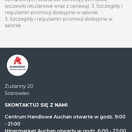
soczewki okularowe wraz z oprawą). 3. Szczegóły i
regulamin promocji dostępne w salonie.
3. Szczegóły i regulamin promocji dostępne w
salonie.
Centrum
Zuzanny 20
Handlowe
Sosnowiec
Auchan
Sosnowiec
SKONTAKTUJ SIĘ Z NAMI
Centrum Handlowe Auchan otwarte w godz. 9:00
- 21:00
Hipermarket Auchan otwarty w godz. 6:00 - 22:00