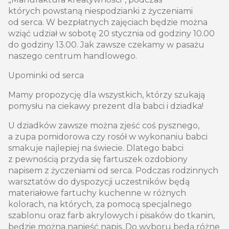
których powstaną niespodzianki z życzeniami
od serca. W bezpłatnych zajęciach będzie można
wziąć udział w sobotę 20 stycznia od godziny 10.00
do godziny 13.00. Jak zawsze czekamy w pasażu
naszego centrum handlowego.
Upominki od serca
Mamy propozycję dla wszystkich, którzy szukają
pomysłu na ciekawy prezent dla babci i dziadka!
U dziadków zawsze można zjeść coś pysznego,
a zupa pomidorowa czy rosół w wykonaniu babci
smakuje najlepiej na świecie. Dlatego babci
z pewnością przyda się fartuszek ozdobiony
napisem z życzeniami od serca. Podczas rodzinnych
warsztatów do dyspozycji uczestników będą
materiałowe fartuchy kuchenne w różnych
kolorach, na których, za pomocą specjalnego
szablonu oraz farb akrylowych i pisaków do tkanin,
będzie można nanieść napis. Do wyboru będą różne