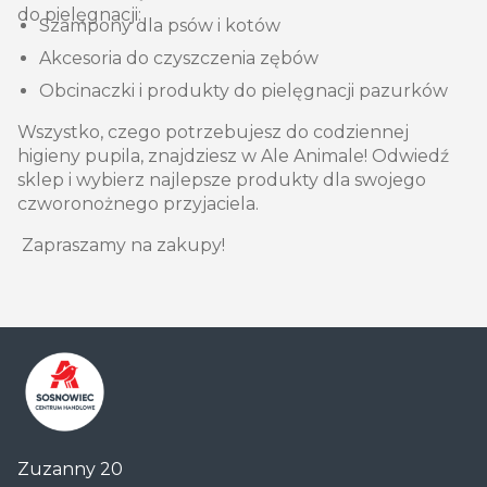
do pielęgnacji:
Szampony dla psów i kotów
Akcesoria do czyszczenia zębów
Obcinaczki i produkty do pielęgnacji pazurków
Wszystko, czego potrzebujesz do codziennej
higieny pupila, znajdziesz w Ale Animale! Odwiedź
sklep i wybierz najlepsze produkty dla swojego
czworonożnego przyjaciela.
Zapraszamy na zakupy!
Centrum
Zuzanny 20
Handlowe