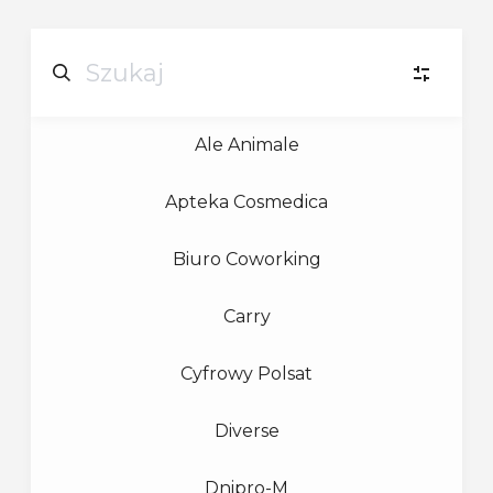
Ale Animale
U
URODA
(3)
Apteka Cosmedica
D
DIY
(2)
Biuro Coworking
G
GASTRONOMIA
(3)
Carry
M
MODA
(1)
Cyfrowy Polsat
Diverse
OD
ODZIEŻ DAMSKA
(2)
Dnipro-M