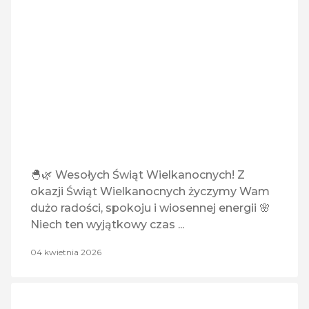
VAPE Maniacy
Vision Express
Wakacje.pl
Złoty Róg
🐣🌿 Wesołych Świąt Wielkanocnych! Z
okazji Świąt Wielkanocnych życzymy Wam
dużo radości, spokoju i wiosennej energii 🌸
Niech ten wyjątkowy czas ...
04 kwietnia 2026