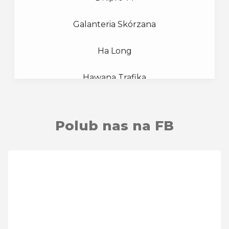
OM
ODZIEŻ MĘSKA
(2)
Galanteria Skórzana
R
ROZRYWKA
(3)
Ha Long
U
USŁUGI
Hawana Trafika
(10)
Inmedio
Z
ZDROWIE
(3)
Polub nas na FB
Itaka
Z
ZWIERZĘTA
(1)
Kantor EXG
KFC
Kodano Optyk