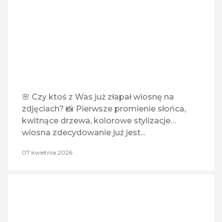
MMA24.NET
Olivia Boutique
Orange
Pasmanteria
🌸 Czy ktoś z Was już złapał wiosnę na
zdjęciach? 📸 Pierwsze promienie słońca,
Pepco
kwitnące drzewa, kolorowe stylizacje…
wiosna zdecydowanie już jest...
Poczta Polska
07 kwietnia 2026
Rossmann
T-Mobile
TUI