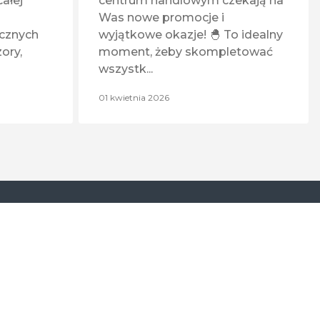
ałej
centrum handlowym czekają na
Orange
Was nowe promocje i
ecznych
wyjątkowe okazje! 🐣 To idealny
ory,
moment, żeby skompletować
Pasmanteria
wszystk...
Pepco
01 kwietnia 2026
Poczta Polska
Rossmann
T-Mobile
21:00
TUI
0
VAPE Maniacy
Vision Express