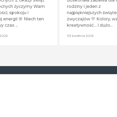
cnych! Z okazji Świąt
doskonała zabawa dla c
ocnych życzymy Wam
rodziny i jeden z
ści, spokoju i
najpiękniejszych świąt
 energii 🌸 Niech ten
zwyczajów 💛 Kolory, wz
 czas ...
kreatywność… i dużo...
 2026
03 kwietnia 2026
rum Handlowe Auchan otwarte w godz. 9:00 - 
Hipermarket Auchan otwarty w godz. 6:00 - 22:0
OBSERWUJ NAS!