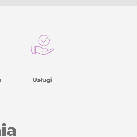
e
Usługi
ia