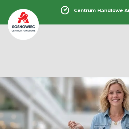
Centrum Handlowe A
Centrum
Handlowe
Auchan
Sosnowiec