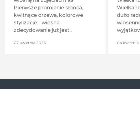
wiosnę na zdjęciach? 📸
Wielkano
Pierwsze promienie słońca,
Wielkan
kwitnące drzewa, kolorowe
dużo rado
stylizacje… wiosna
wiosennej
zdecydowanie już jest...
wyjątkowy
07 kwietnia 2026
04 kwietnia
Cent
Centrum
Handlowe
Zuzanny 20
Auchan
Sosnowiec