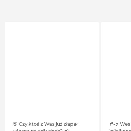
🌸 Czy ktoś z Was już złapał
🐣🌿 Wes